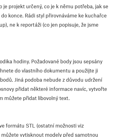
 je projekt určený, co je k němu potřeba, jak se
ku do konce. Rádi styl přirovnáváme ke kuchařce
p), ne k reportáži (co jen popisuje, že jsme
todika hodiny. Požadované body jsou sepsány
áhnete do vlastního dokumentu a použijte ji
dí bodů. Jiná podoba nebude z důvodu udržení
novy přidat některé informace navíc, vytvořte
 můžete přidat libovolný text.
 ve formátu STL (ostatní možnosti viz
i můžete vytisknout modely před samotnou