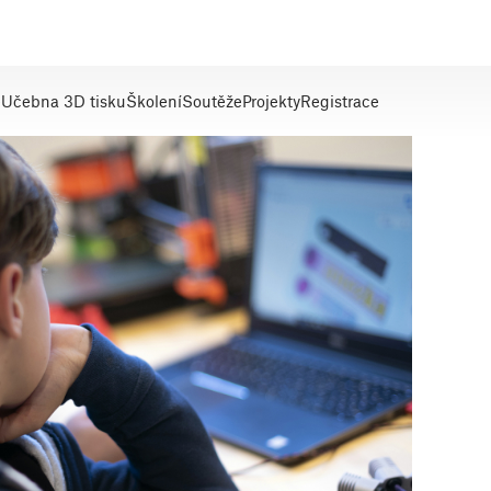
e
Učebna 3D tisku
Školení
Soutěže
Projekty
Registrace