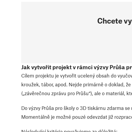
Chcete vy
Jak vytvořit projekt v rámci výzvy Průša p
Cílem projektu je vytvořit ucelený obsah do vyučo
kroužek, tábor, apod. Nejde primárně o doklad, že
(„závěrečnou zprávu pro Průšu“), ale o materiál, 
Do výzvy Průša pro školy o 3D tiskárnu zdarma se
Momentálně je možné pouzé odevzdat již rozpraco
Následující kritéria považujeme za důležitá: