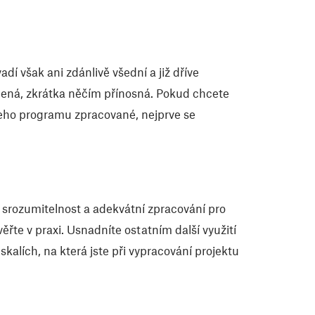
dí však ani zdánlivě všední a již dříve
pená, zkrátka něčím přínosná. Pokud chcete
ašeho programu zpracované, nejprve se
e srozumitelnost a adekvátní zpracování pro
ěřte v praxi. Usnadníte ostatním další využití
kalích, na která jste při vypracování projektu