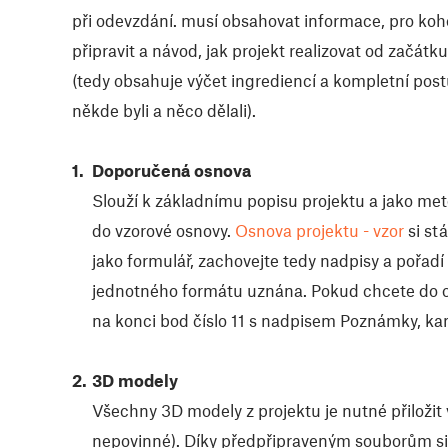
při odevzdání. musí obsahovat informace, pro koho
připravit a návod, jak projekt realizovat od začát
(tedy obsahuje výčet ingrediencí a kompletní postu
někde byli a něco dělali).
Doporučená osnova
Slouží k základnímu popisu projektu a jako me
do vzorové osnovy.
Osnova projektu - vzor
si st
jako formulář, zachovejte tedy nadpisy a pořa
jednotného formátu uznána. Pokud chcete do os
na konci bod číslo 11 s nadpisem Poznámky, kam
3D modely
Všechny 3D modely z projektu je nutné přiložit
nepovinné). Díky předpřipraveným souborům s