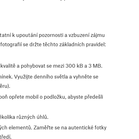
statní k upoutání pozornosti a vzbuzení zájmu
fotografií se držte těchto základních pravidel:
 kvalitě a pohybovat se mezi 300 kB a 3 MB.
ínek. Využijte denního světla a vyhněte se
ěru).
poň opřete mobil o podložku, abyste předešli
ěkolika různých úhlů.
ých elementů. Zaměřte se na autentické fotky
ředí.