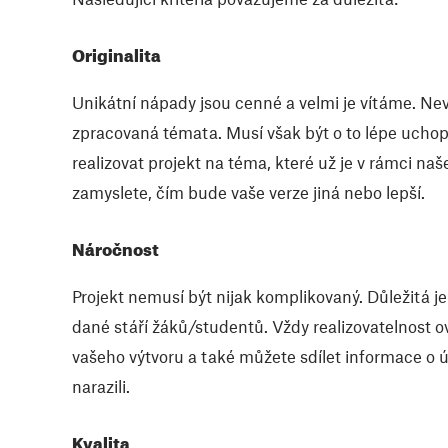
Originalita
Unikátní nápady jsou cenné a velmi je vítáme. Neva
zpracovaná témata. Musí však být o to lépe ucho
realizovat projekt na téma, které už je v rámci n
zamyslete, čím bude vaše verze jiná nebo lepší.
Náročnost
Projekt nemusí být nijak komplikovaný. Důležitá j
dané stáří žáků/studentů. Vždy realizovatelnost ov
vašeho výtvoru a také můžete sdílet informace o ús
narazili.
Kvalita