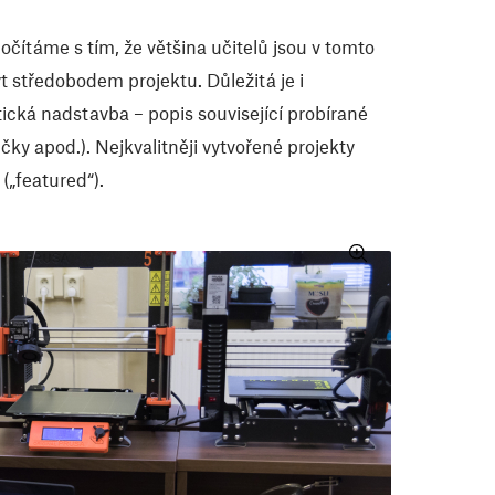
očítáme s tím, že většina učitelů jsou v tomto
 středobodem projektu. Důležitá je i
tická nadstavba – popis související probírané
čky apod.). Nejkvalitněji vytvořené projekty
„featured“).