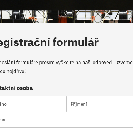
egistrační formulář
deslání formuláře prosím vyčkejte na naši odpověď. Ozveme
co nejdříve!
taktní osoba
éno
Příjmení
ail