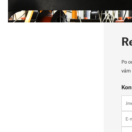
R
Po o
vám 
Kon
Jm
E-m