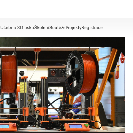
e
Učebna 3D tisku
Školení
Soutěže
Projekty
Registrace