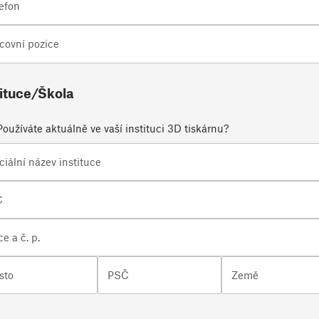
efon
covní pozice
tituce/Škola
Používáte aktuálně ve vaší instituci 3D tiskárnu?
ciální název instituce
Č
ce a č. p.
sto
PSČ
Země