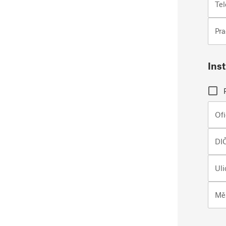
Tel
Pra
Ins
Ofi
DI
Uli
Mě